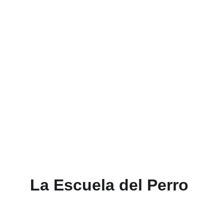
Métodos respetuosos
Clases personalizadas para un 
aprendizaje efectivo.
La Escuela del Perro