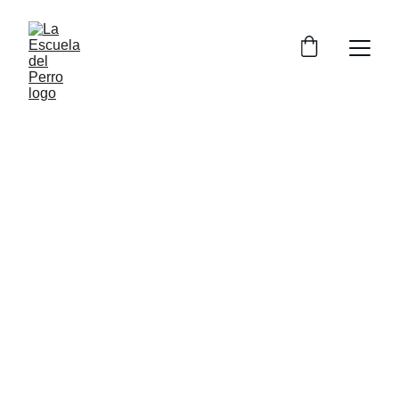
Educación y 
adiestramiento 
canino 
respetuoso
Transforma la relación con tu perro